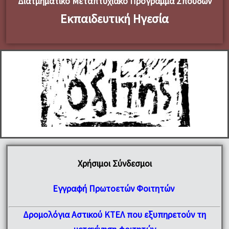
Διατμηματικό Μεταπτυχιακό Πρόγραμμα Σπουδών
Εκπαιδευτική Ηγεσία
Χρήσιμοι Σύνδεσμοι
Εγγραφή Πρωτοετών Φοιτητών
Δρομολόγια Αστικού ΚΤΕΛ που εξυπηρετούν τη