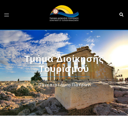
Τμήμα Διοίκησης
Τουρισμού
Πανεπιστήμιο Πατρών