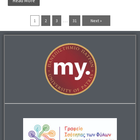
Read More
…
1
2
3
31
Next »