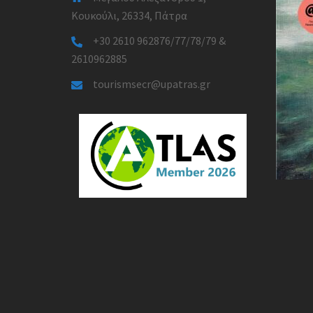
Κουκούλι, 26334, Πάτρα
+30 2610 962876/77/78/79 &
2610962885
tourismsecr@upatras.gr