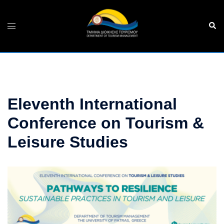
Skip
to
Sear
Toggle
content
menu
Eleventh International
Conference on Tourism &
Leisure Studies