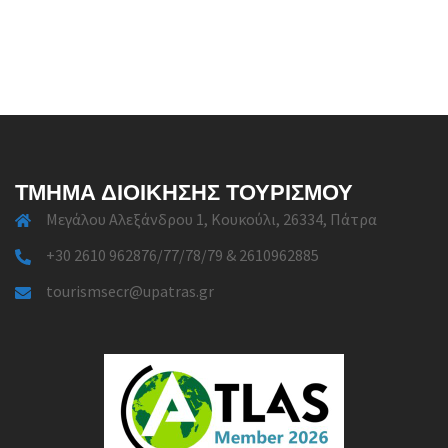
ΤΜΉΜΑ ΔΙΟΊΚΗΣΗΣ ΤΟΥΡΙΣΜΟΎ
Μεγάλου Αλεξάνδρου 1, Κουκούλι, 26334, Πάτρα
+30 2610 962876/77/78/79 & 2610962885
tourismsecr@upatras.gr