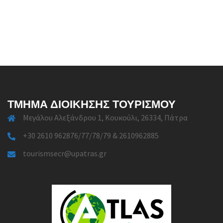
ΤΜΉΜΑ ΔΙΟΊΚΗΣΗΣ ΤΟΥΡΙΣΜΟΎ
Μεγάλου Αλεξάνδρου 1, Κουκούλι, 26334, Πάτρα
+30 2610 962876/77/78/79 & 2610962885
tourismsecr@upatras.gr