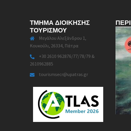
ΤΜΉΜΑ ΔΙΟΊΚΗΣΗΣ
ΠΕΡ
ΤΟΥΡΙΣΜΟΎ
Μεγάλου Αλεξάνδρου 1,
Κουκούλι, 26334, Πάτρα
+30 2610 962876/77/78/79 &
2610962885
tourismsecr@upatras.gr