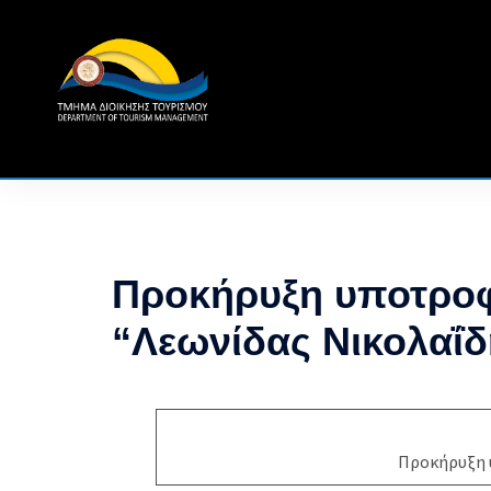
Skip
to
content
Προκήρυξη υποτροφ
“Λεωνίδας Νικολαΐδ
Προκήρυξη 