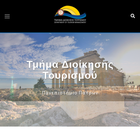
Τμήμα Διοίκησης
Τουρισμού
Πανεπιστήμιο Πατρών