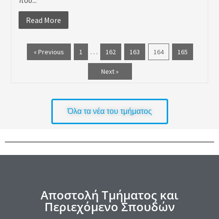
Read More
…
« Previous
1
162
163
164
165
Next »
Όλα τα νέα του τμήματος
Αποστολή Τμήματος και
Περιεχόμενο Σπουδών