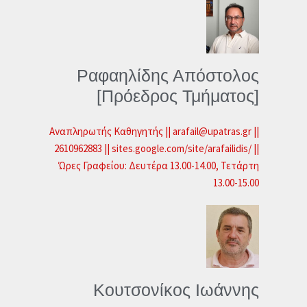
Ραφαηλίδης Απόστολος
[Πρόεδρος Τμήματος]
Αναπληρωτής Καθηγητής || arafail@upatras.gr ||
2610962883 || sites.google.com/site/arafailidis/ ||
Ώρες Γραφείου: Δευτέρα 13.00-14.00, Τετάρτη
13.00-15.00
Κουτσονίκος Ιωάννης