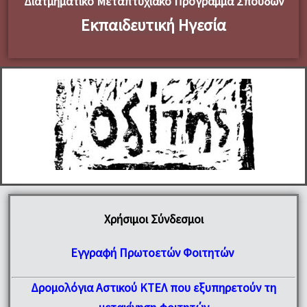
Διατμηματικό Μεταπτυχιακό Πρόγραμμα Σπουδών
Εκπαιδευτική Ηγεσία
Χρήσιμοι Σύνδεσμοι
Εγγραφή Πρωτοετών Φοιτητών
Δρομολόγια Αστικού ΚΤΕΛ που εξυπηρετούν τη