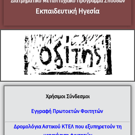
Διατμηματικό Μεταπτυχιακό Πρόγραμμα Σπουδών
Εκπαιδευτική Ηγεσία
Χρήσιμοι Σύνδεσμοι
Εγγραφή Πρωτοετών Φοιτητών
Δρομολόγια Αστικού ΚΤΕΛ που εξυπηρετούν τη