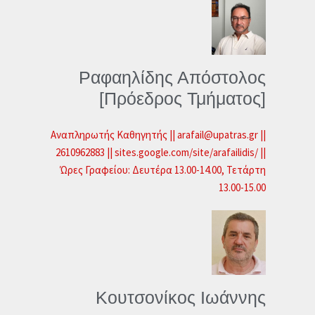
Ραφαηλίδης Απόστολος
[Πρόεδρος Τμήματος]
Αναπληρωτής Καθηγητής || arafail@upatras.gr ||
2610962883 || sites.google.com/site/arafailidis/ ||
Ώρες Γραφείου: Δευτέρα 13.00-14.00, Τετάρτη
13.00-15.00
Κουτσονίκος Ιωάννης