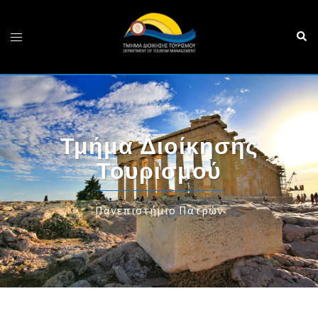
Τμήμα Διοίκησης
Τουρισμού
Πανεπιστήμιο Πατρών