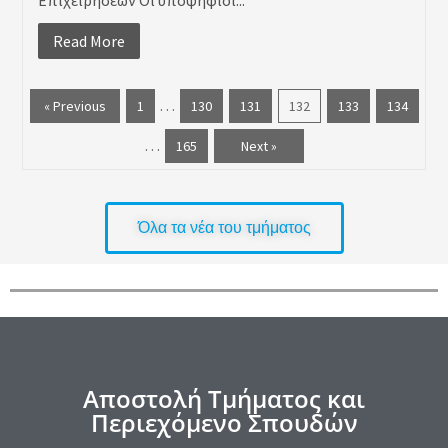
Read More
…
« Previous
1
130
131
132
133
134
…
165
Next »
Όλα τα νέα του τμήματος
Αποστολή Τμήματος και
Περιεχόμενο Σπουδών