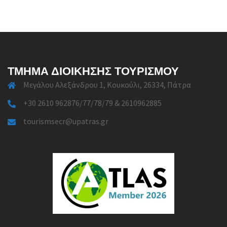
ΤΜΉΜΑ ΔΙΟΊΚΗΣΗΣ ΤΟΥΡΙΣΜΟΎ
Μεγάλου Αλεξάνδρου 1, Κουκούλι, 26334, Πάτρα
+30 2610 962876/77/78/79 & 2610962885
tourismsecr@upatras.gr