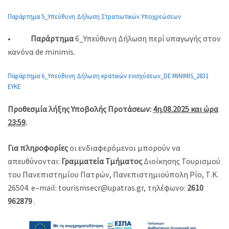
Παράρτημα 5_Υπεύθυνη Δήλωση Στρατιωτικών Υποχρεώσεων
•
Παράρτημα
6_Υπεύθυνη Δήλωση περί υπαγωγής στον
κανόνα de minimis.
Παράρτημα 6_Υπεύθυνη Δήλωση κρατικών ενισχύσεων_DE MINIMIS_2831
ΕΥΚΕ
Προθεσμία λήξης Υποβολής Προτάσεων:
4η.08.2025 και ώρα
23:59
.
Για πληροφορίες
οι ενδιαφερόμενοι μπορούν να
απευθύνονται:
Γραμματεία Τμήματος
Διοίκησης Τουρισμού
του Πανεπιστημίου Πατρών, Πανεπιστημιούπολη Ρίο, Τ.Κ.
26504. e–mail: tourismsecr@upatras.gr, τηλέφωνο:
2610
962879
.