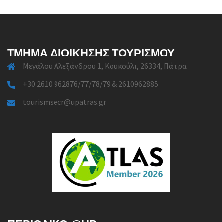
ΤΜΉΜΑ ΔΙΟΊΚΗΣΗΣ ΤΟΥΡΙΣΜΟΎ
Μεγάλου Αλεξάνδρου 1, Κουκούλι, 26334, Πάτρα
+30 2610 962876/77/78/79 & 2610962885
tourismsecr@upatras.gr