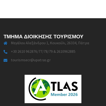
ΤΜΉΜΑ ΔΙΟΊΚΗΣΗΣ ΤΟΥΡΙΣΜΟΎ
Μεγάλου Αλεξάνδρου 1, Κουκούλι, 26334, Πάτρα
+30 2610 962876/77/78/79 & 2610962885
tourismsecr@upatras.gr