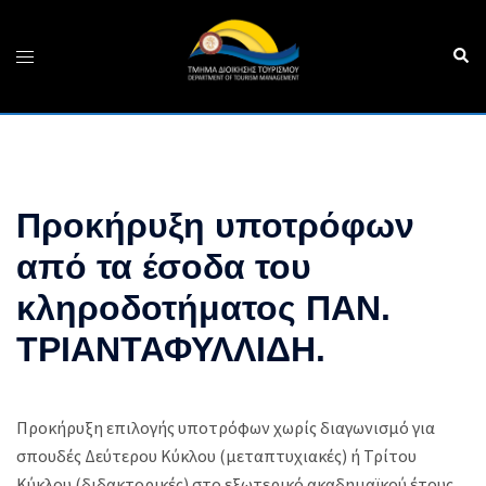
Skip
to
Sear
Toggle
content
menu
Προκήρυξη υποτρόφων
από τα έσοδα του
κληροδοτήματος ΠΑΝ.
ΤΡΙΑΝΤΑΦΥΛΛΙΔΗ.
Προκήρυξη επιλογής υποτρόφων χωρίς διαγωνισμό για
σπουδές Δεύτερου Κύκλου (μεταπτυχιακές) ή Τρίτου
Κύκλου (διδακτορικές) στο εξωτερικό ακαδημαϊκού έτους