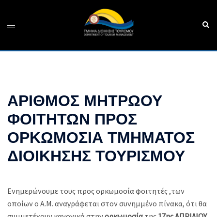
Skip
to
Sear
Toggle
content
menu
ΑΡΙΘΜΟΣ ΜΗΤΡΩΟΥ
ΦΟΙΤΗΤΩΝ ΠΡΟΣ
ΟΡΚΩΜΟΣΙΑ ΤΜΗΜΑΤΟΣ
ΔΙΟΙΚΗΣΗΣ ΤΟΥΡΙΣΜΟΥ
Ενημερώνουμε τους προς ορκωμοσία φοιτητές ,των
οποίων ο Α.Μ. αναγράφεται στον συνημμένο πίνακα, ότι θα
συμμετέχουν κανονικά στην
ορκωμοσία
της
17ης ΑΠΡΙΛΙΟΥ