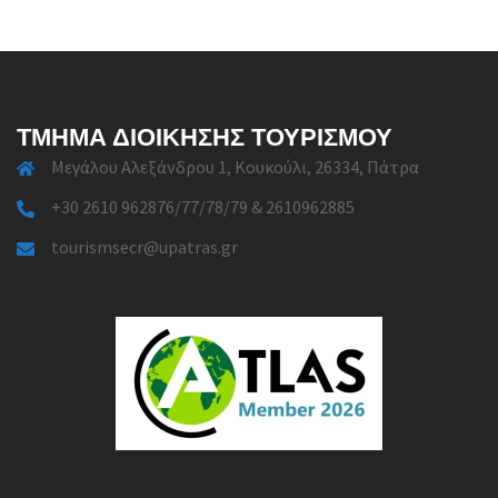
ΤΜΉΜΑ ΔΙΟΊΚΗΣΗΣ ΤΟΥΡΙΣΜΟΎ
Μεγάλου Αλεξάνδρου 1, Κουκούλι, 26334, Πάτρα
+30 2610 962876/77/78/79 & 2610962885
tourismsecr@upatras.gr