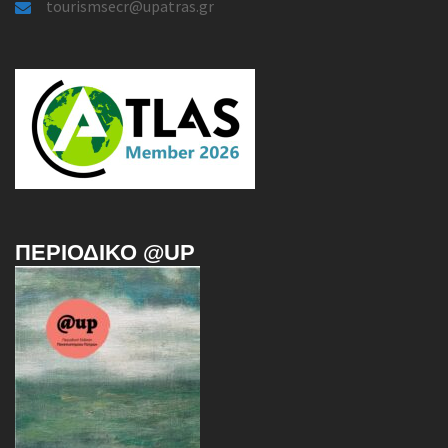
tourismsecr@upatras.gr
ΠΕΡΙΟΔΙΚΌ @UP