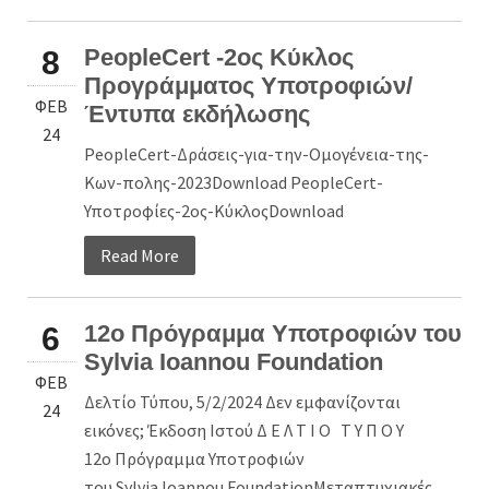
PeopleCert -2ος Κύκλος
8
Προγράμματος Υποτροφιών/
ΦΕΒ
Έντυπα εκδήλωσης
24
PeopleCert-Δράσεις-για-την-Ομογένεια-της-
Κων-πολης-2023Download PeopleCert-
Υποτροφίες-2ος-ΚύκλοςDownload
Read More
12o Πρόγραμμα Υποτροφιών του
6
Sylvia Ioannou Foundation
ΦΕΒ
Δελτίο Τύπου, 5/2/2024 Δεν εμφανίζονται
24
εικόνες; Έκδοση Ιστού Δ Ε Λ Τ Ι Ο Τ Υ Π Ο Υ
12ο Πρόγραμμα Υποτροφιών
του Sylvia Ioannou FoundationΜεταπτυχιακές...