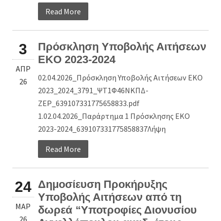
Read More
Πρόσκληση Υποβολής Αιτήσεων
3
EKO 2023-2024
ΑΠΡ
02.04.2026_Πρόσκληση Υποβολής Αιτήσεων EKO
26
2023_2024_3791_ΨΤ1Φ46ΝΚΠΔ-
ΖΕΡ_639107331775658833.pdf
1.02.04.2026_Παράρτημα 1 Πρόσκλησης ΕΚΟ
2023-2024_639107331775858837Λήψη
Read More
Δημοσίευση Προκήρυξης
24
Υποβολής Αιτήσεων από τη
ΜΑΡ
δωρεά “Υποτροφίες Διονυσίου
26