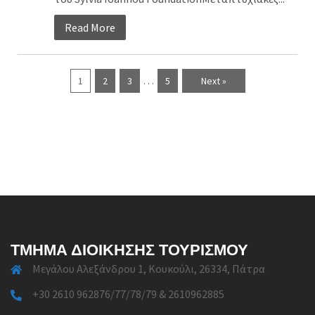
Read More
…
1
2
3
5
Next »
ΤΜΉΜΑ ΔΙΟΊΚΗΣΗΣ ΤΟΥΡΙΣΜΟΎ
Μεγάλου Αλεξάνδρου 1, Κουκούλι, 26334, Πάτρα
+30 2610 962876/77/78/79 & 2610962885