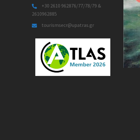
+30 2610 962876/77/78/79 &
2610962885
tourismsecr@upatras.gr