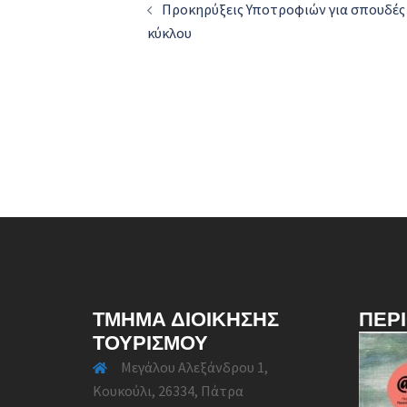
Προκηρύξεις Υποτροφιών για σπουδές
navigation
κύκλου
ΤΜΉΜΑ ΔΙΟΊΚΗΣΗΣ
ΠΕΡ
ΤΟΥΡΙΣΜΟΎ
Μεγάλου Αλεξάνδρου 1,
Κουκούλι, 26334, Πάτρα