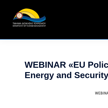
Skip
to
content
WEBINAR «EU Polici
Energy and Securit
WEBINAR