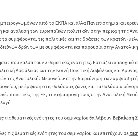
μπειρογνωμόνων από το ΕΚΠΑ και άλλα Πανεπιστήμια και ερευν
η και ανάλυση των ευρωπαϊκών πολιτικών στην περιοχή της Ανα
ε τα συμφέροντα, τις πολιτικές και τις δράσεις των κρατών-μελώ
 διεθνών δρώντων με συμφέροντα και παρουσία στην Ανατολική
σεις που καλύπτουν 3 θεματικές ενότητες. Εστιάζει διαδοχικά 
λιτική Ασφάλειας και την Κοινή Πολιτική Ασφάλειας και Άμυνας
χωρών της Ανατολικής Μεσογείου· στην διερεύνηση των αμφισβητ
ογείου, με έμφαση στις θαλάσσιες ζώνες και τα θαλάσσια σύνορ
ιακές πολιτικές της ΕΕ, την εφαρμογή τους στην Ανατολική Μεσό
λλαγή.
ες
τις θεματικές ενότητες του σεμιναρίου θα λάβουν
Βεβαίωση 
ες τις θεματικές ενότητες του σεμιναρίου και επιτύχουν σε
τεσ