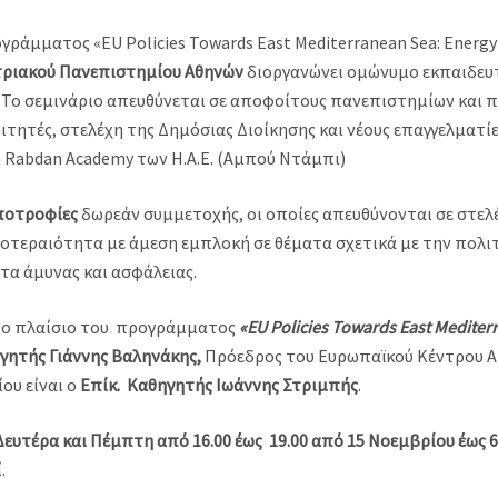
ράμματος «EU Policies Towards East Mediterranean Sea: Energy 
στριακού Πανεπιστημίου Αθηνών
διοργανώνει ομώνυμο εκπαιδευτ
Το σεμινάριο απευθύνεται σε αποφοίτους πανεπιστημίων και
ητές, στελέχη της Δημόσιας Διοίκησης και νέους επαγγελματίες
η Rabdan Academy των Η.Α.Ε. (Αμπού Ντάμπι)
υποτροφίες
δωρεάν συμμετοχής, οι οποίες απευθύνονται σε στελ
προτεραιότητα με άμεση εμπλοκή σε θέματα σχετικά με την πολι
ατα άμυνας και ασφάλειας.
στο πλαίσιο του προγράμματος
«EU Policies Towards East Mediter
γητής Γιάννης Βαληνάκης,
Πρόεδρος του Ευρωπαϊκού Κέντρου Α
ου είναι ο
Επίκ.
Καθηγητής Ιωάννης Στριμπής
.
Δευτέρα και Πέμπτη από 16.00 έως
19.00 από 15 Νοεμβρίου έως 
.