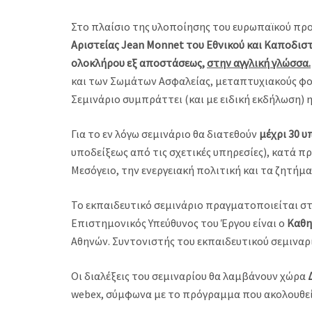
Στο πλαίσιο της υλοποίησης του ευρωπαϊκού προγ
Αριστείας Jean Monnet του Εθνικού και Καποδι
ολοκλήρου εξ αποστάσεως,
στην αγγλική γλώσσα.
και των Σωμάτων Ασφαλείας, μεταπτυχιακούς φοιτ
Σεμινάριο συμπράττει (και με ειδική εκδήλωση) 
Για το εν λόγω σεμινάριο θα διατεθούν
μέχρι 30 
υποδείξεως από τις σχετικές υπηρεσίες), κατά 
Μεσόγειο, την ενεργειακή πολιτική και τα ζητήμ
Το εκπαιδευτικό σεμινάριο πραγματοποιείται 
Επιστημονικός Υπεύθυνος του Έργου είναι ο
Καθη
Αθηνών. Συντονιστής του εκπαιδευτικού σεμιναρί
Οι διαλέξεις του σεμιναρίου θα λαμβάνουν χώρα
webex, σύμφωνα με το πρόγραμμα που ακολουθεί