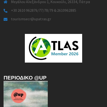
Μεγάλου Αλεξάνδρου 1, Κουκούλι, 26334, Πάτρα
+30 2610 962876/77/78/79 & 2610962885
tourismsecr@upatras.gr
ΠΕΡΙΟΔΙΚΌ @UP