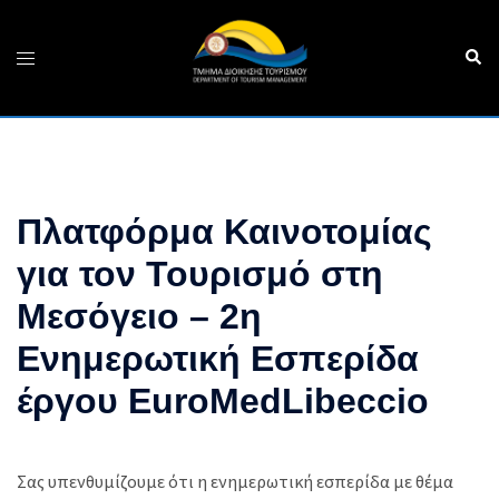
Skip
to
Sear
Toggle
content
menu
Πλατφόρμα Καινοτομίας
για τον Τουρισμό στη
Μεσόγειο – 2η
Ενημερωτική Εσπερίδα
έργου EuroMedLibeccio
Σας υπενθυμίζουμε ότι η ενημερωτική εσπερίδα με θέμα