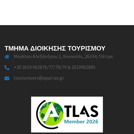
ΤΜΉΜΑ ΔΙΟΊΚΗΣΗΣ ΤΟΥΡΙΣΜΟΎ
Μεγάλου Αλεξάνδρου 1, Κουκούλι, 26334, Πάτρα
+30 2610 962876/77/78/79 & 2610962885
tourismsecr@upatras.gr