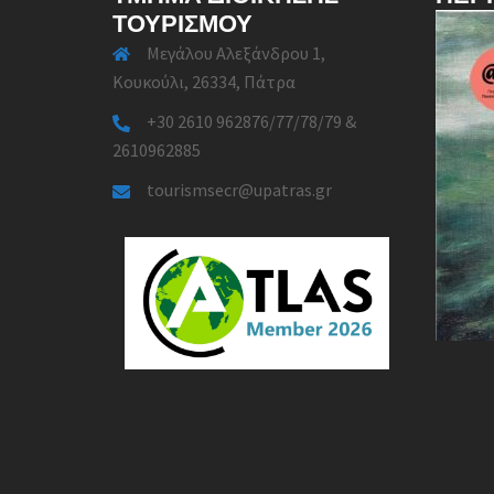
ΤΟΥΡΙΣΜΟΎ
Μεγάλου Αλεξάνδρου 1,
Κουκούλι, 26334, Πάτρα
+30 2610 962876/77/78/79 &
2610962885
tourismsecr@upatras.gr