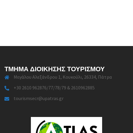
ΤΜΉΜΑ ΔΙΟΊΚΗΣΗΣ ΤΟΥΡΙΣΜΟΎ
Μεγάλου Αλεξάνδρου 1, Κουκούλι, 26334, Πάτρα
+30 2610 962876/77/78/79 & 2610962885
tourismsecr@upatras.gr