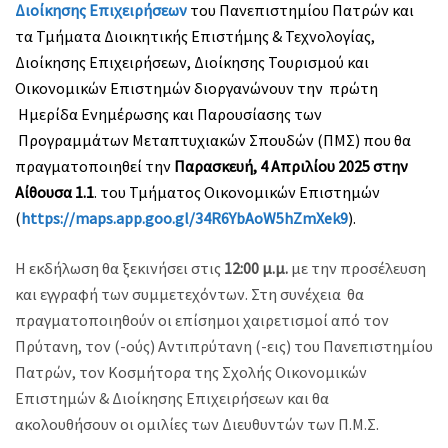
Διοίκησης Επιχειρήσεων
του Πανεπιστημίου Πατρών και
τα Τμήματα Διοικητικής Επιστήμης & Τεχνολογίας,
Διοίκησης Επιχειρήσεων, Διοίκησης Τουρισμού και
Οικονομικών Επιστημών διοργανώνουν την πρώτη
Ημερίδα Ενημέρωσης και Παρουσίασης των
Προγραμμάτων Μεταπτυχιακών Σπουδών (ΠΜΣ) που θα
πραγματοποιηθεί την
Παρασκευή, 4 Απριλίου 2025 στην
Αίθουσα 1.1
. του Τμήματος Οικονομικών Επιστημών
(
https://maps.app.goo.gl/34R6YbAoW5hZmXek9
).
Η εκδήλωση θα ξεκινήσει στις
12:00 μ.μ.
με την προσέλευση
και εγγραφή των συμμετεχόντων. Στη συνέχεια θα
πραγματοποιηθούν οι επίσημοι χαιρετισμοί από τον
Πρύτανη, τον (-ούς) Αντιπρύτανη (-εις) του Πανεπιστημίου
Πατρών, τον Κοσμήτορα της Σχολής Οικονομικών
Επιστημών & Διοίκησης Επιχειρήσεων και θα
ακολουθήσουν οι ομιλίες των Διευθυντών των Π.Μ.Σ.