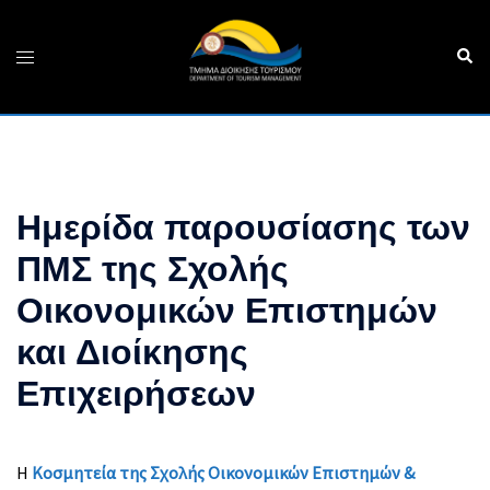
Skip
to
Sear
Toggle
content
menu
Ημερίδα παρουσίασης των
ΠΜΣ της Σχολής
Οικονομικών Επιστημών
και Διοίκησης
Επιχειρήσεων
Η
Κοσμητεία της Σχολής Οικονομικών Επιστημών &