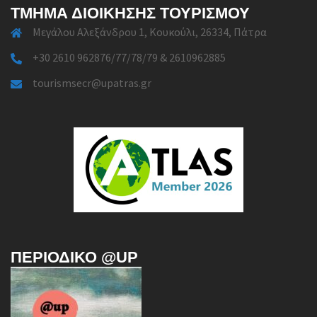
ΤΜΉΜΑ ΔΙΟΊΚΗΣΗΣ ΤΟΥΡΙΣΜΟΎ
Μεγάλου Αλεξάνδρου 1, Κουκούλι, 26334, Πάτρα
+30 2610 962876/77/78/79 & 2610962885
tourismsecr@upatras.gr
ΠΕΡΙΟΔΙΚΌ @UP