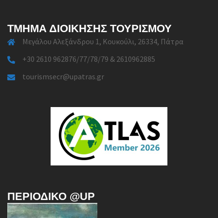
ΤΜΉΜΑ ΔΙΟΊΚΗΣΗΣ ΤΟΥΡΙΣΜΟΎ
Μεγάλου Αλεξάνδρου 1, Κουκούλι, 26334, Πάτρα
+30 2610 962876/77/78/79 & 2610962885
tourismsecr@upatras.gr
ΠΕΡΙΟΔΙΚΌ @UP