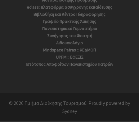
Μονάδα Ισότιμης Πρόσβασης
eclass: πλατφόρμα ασύγχρονης εκπαίδευσης
Βιβλιοθήκη και Κέντρο Πληροφόρησης
Γραφείο Πρακτικής Άσκησης
Πανεπιστημιακό Γυμναστήριο
Συνήγορος του Φοιτητή
Αιθουσιολόγιο
Mindspace Patras
::
ΚΕΔΜΟΠ
UPFM
::
ΕΘΕΞΙΣ
Ιστότοπος Αποφoίτων Πανεπιστημίου Πατρών
© 2026 Τμήμα Διοίκησης Τουρισμού. Proudly powered by
Sydney