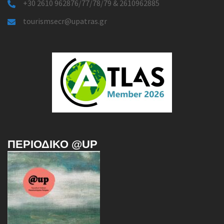
+30 2610 962876/77/78/79 & 2610962885
tourismsecr@upatras.gr
ΠΕΡΙΟΔΙΚΌ @UP