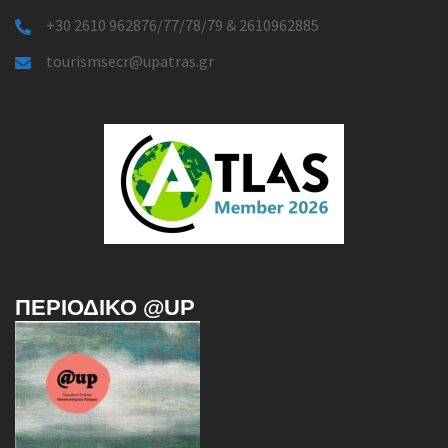
+30 2610 962876/77/78/79 & 2610962885
tourismsecr@upatras.gr
ΠΕΡΙΟΔΙΚΌ @UP