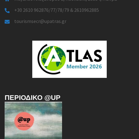
+30 2610 962876/77/78/79 & 2610962885
tourismsecr@upatras.gr
ΠΕΡΙΟΔΙΚΌ @UP