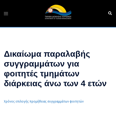
Skip
to
Sear
Toggle
content
menu
Δικαίωμα παραλαβής
συγγραμμάτων για
φοιτητές τμημάτων
διάρκειας άνω των 4 ετών
Χρόνος επιλογής προμήθειας συγγραμμάτων φοιτητών