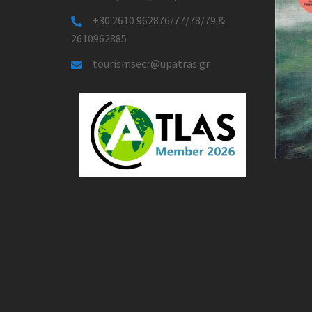
+30 2610 962876/77/78/79 &
2610962885
tourismsecr@upatras.gr