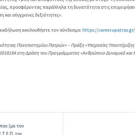
μίας, προσφέροντας παράλληλα τη δυνατότητα στις επιχειρήσει
ση και σύγχρονες δεξιότητες».
ν εκδήλωση ακολουθήστε τον σύνδεσμο:
https://career.upatras.g
τικότητας Πανεπιστημίου Πατρών» – Πράξη «Υπηρεσίες Υποστήριξη
 6018184 στη Δράση του Προγράμματος «Ανθρώπινο Δυναμικό και 
d
που (με τον
.Τ.Ε.Π. της