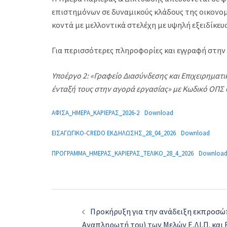
επιστημόνων σε δυναμικούς κλάδους της οικονο
κοντά με μελλοντικά στελέχη με υψηλή εξειδίκευ
Για περισσότερες πληροφορίες και εγγραφή στη
Υποέργο 2: «Γραφείο Διασύνδεσης και Επιχειρημα
ένταξή τους στην αγορά εργασίας» με Κωδικό ΟΠΣ
ΑΦΙΣΑ_ΗΜΕΡΑ_ΚΑΡΙΕΡΑΣ_2026-2
Download
ΕΙΣΑΓΩΓΙΚΟ-CREDO ΕΚΔΗΛΩΣΗΣ_28_04_2026
Download
ΠΡΟΓΡΑΜΜΑ_ΗΜΕΡΑΣ_ΚΑΡΙΕΡΑΣ_ΤΕΛΙΚΟ_28_4_2026
Downloa
Post
Προκήρυξη για την ανάδειξη εκπροσώ
navigation
Αναπληρωτή του) των Μελών Ε.ΔΙ.Π. και Ε