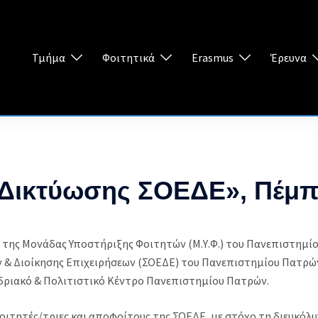
Τμήμα
Φοιτητικά
Erasmus
Έρευνα
 Δικτύωσης ΣΟΕΔΕ», Πέμπ
 της Μονάδας Υποστήριξης Φοιτητών (Μ.Υ.Φ.) του Πανεπιστημί
 & Διοίκησης Επιχειρήσεων (ΣΟΕΔΕ) του Πανεπιστημίου Πατρώ
υνεδριακό & Πολιτιστικό Κέντρο Πανεπιστημίου Πατρών.
οιτητές/τριες και αποφοίτους της ΣΟΕΔΕ, με στόχο τη διευκόλ