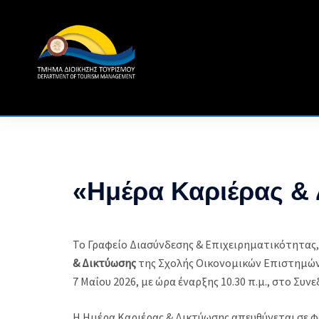
Skip
to
content
«Ημέρα Καριέρας &
Το Γραφείο Διασύνδεσης & Επιχειρηματικότητας,
& Δικτύωσης
της Σχολής Οικονομικών Επιστημών
7 Μαΐου 2026, με ώρα έναρξης 10.30 π.μ., στο Σ
Η Ημέρα Καριέρας & Δικτύωσης απευθύνεται σε φ