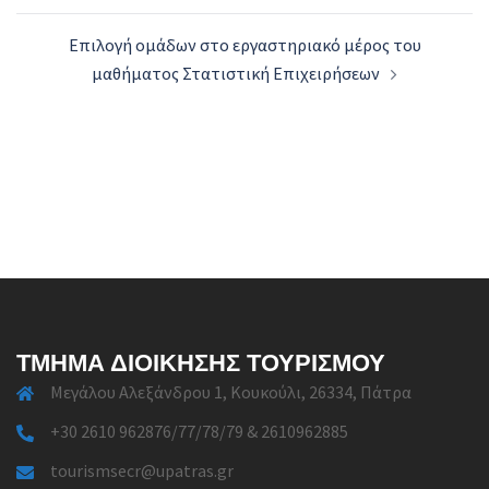
Eπιλογή ομάδων στο εργαστηριακό μέρος του
μαθήματος Στατιστική Επιχειρήσεων
ΤΜΉΜΑ ΔΙΟΊΚΗΣΗΣ ΤΟΥΡΙΣΜΟΎ
Μεγάλου Αλεξάνδρου 1, Κουκούλι, 26334, Πάτρα
+30 2610 962876/77/78/79 & 2610962885
tourismsecr@upatras.gr