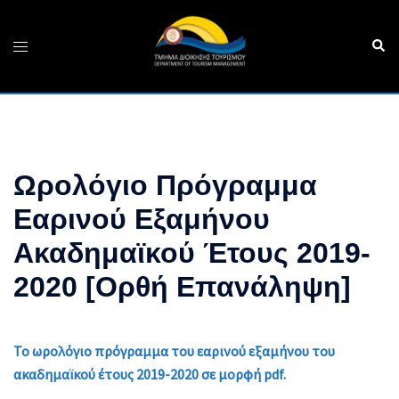
Skip
to
Sear
Toggle
content
menu
Ωρολόγιο Πρόγραμμα
Εαρινού Εξαμήνου
Ακαδημαϊκού Έτους 2019-
2020 [Ορθή Επανάληψη]
Το ωρολόγιο πρόγραμμα του εαρινού εξαμήνου του
ακαδημαϊκού έτους 2019-2020 σε μορφή pdf.