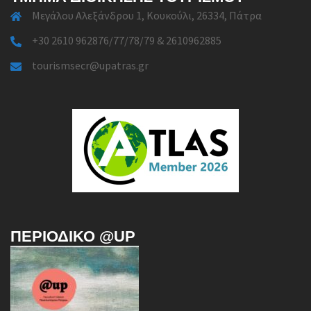
Μεγάλου Αλεξάνδρου 1, Κουκούλι, 26334, Πάτρα
+30 2610 962876/77/78/79 & 2610962885
tourismsecr@upatras.gr
ΠΕΡΙΟΔΙΚΌ @UP