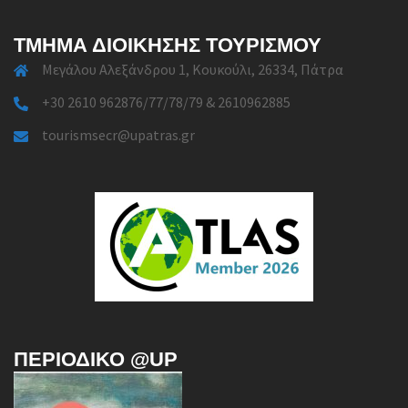
ΤΜΉΜΑ ΔΙΟΊΚΗΣΗΣ ΤΟΥΡΙΣΜΟΎ
Μεγάλου Αλεξάνδρου 1, Κουκούλι, 26334, Πάτρα
+30 2610 962876/77/78/79 & 2610962885
tourismsecr@upatras.gr
ΠΕΡΙΟΔΙΚΌ @UP