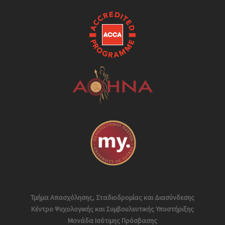
Τμήμα Απασχόλησης, Σταδιοδρομίας και Διασύνδεσης
Κέντρο Ψυχολογικής και Συμβουλευτικής Υποστήριξης
Μονάδα Ισότιμης Πρόσβασης