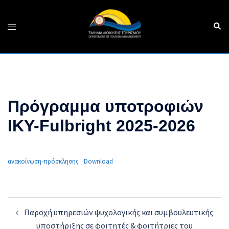
Skip
to
Sear
Toggle
content
menu
Πρόγραμμα υποτροφιών
ΙΚΥ-Fulbright 2025-2026
ανακοίνωση-πρόσκλησης
Download
Post
Παροχή υπηρεσιών ψυχολογικής και συμβουλευτικής
navigation
υποστήριξης σε φοιτητές & φοιτήτριες του