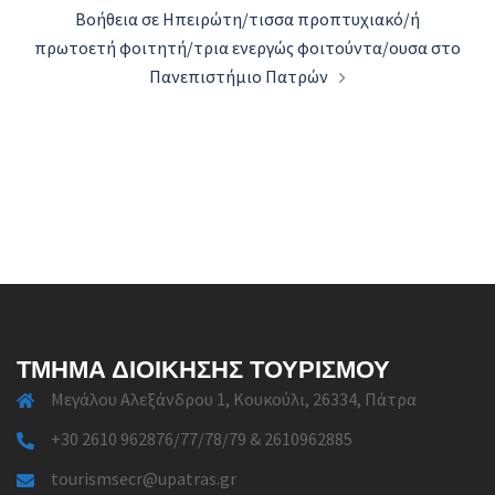
Βοήθεια σε Ηπειρώτη/τισσα προπτυχιακό/ή
πρωτοετή φοιτητή/τρια ενεργώς φοιτούντα/ουσα στο
Πανεπιστήμιο Πατρών
ΤΜΉΜΑ ΔΙΟΊΚΗΣΗΣ ΤΟΥΡΙΣΜΟΎ
Μεγάλου Αλεξάνδρου 1, Κουκούλι, 26334, Πάτρα
+30 2610 962876/77/78/79 & 2610962885
tourismsecr@upatras.gr