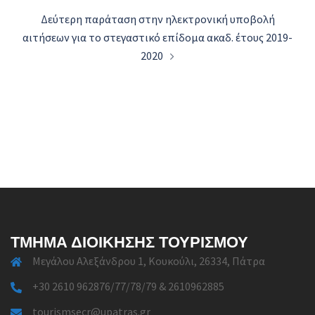
Δεύτερη παράταση στην ηλεκτρονική υποβολή
αιτήσεων για το στεγαστικό επίδομα ακαδ. έτους 2019-
2020
ΤΜΉΜΑ ΔΙΟΊΚΗΣΗΣ ΤΟΥΡΙΣΜΟΎ
Μεγάλου Αλεξάνδρου 1, Κουκούλι, 26334, Πάτρα
+30 2610 962876/77/78/79 & 2610962885
tourismsecr@upatras.gr