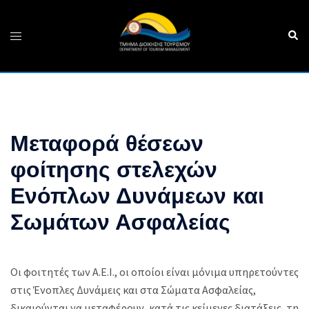
Skip
to
Sear
Toggle
content
menu
Μεταφορά θέσεων
φοίτησης στελεχών
Ενόπλων Δυνάμεων και
Σωμάτων Ασφαλείας
Οι φοιτητές των Α.Ε.Ι., οι οποίοι είναι μόνιμα υπηρετούντες
στις Ένοπλες Δυνάμεις και στα Σώματα Ασφαλείας,
δικαιούνται να μεταφέρουν, κατά τις κείμενες διατάξεις, τη