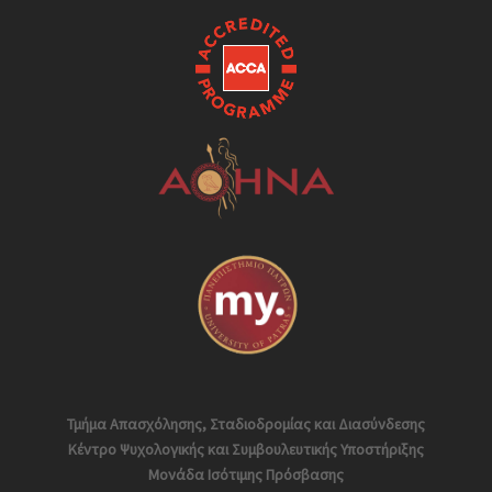
Τμήμα Απασχόλησης, Σταδιοδρομίας και Διασύνδεσης
Κέντρο Ψυχολογικής και Συμβουλευτικής Υποστήριξης
Μονάδα Ισότιμης Πρόσβασης