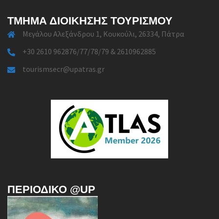
ΤΜΉΜΑ ΔΙΟΊΚΗΣΗΣ ΤΟΥΡΙΣΜΟΎ
Μεγάλου Αλεξάνδρου 1, Κουκούλι, 26334, Πάτρα
+30 2610 962876/77/78/79 & 2610962885
tourismsecr@upatras.gr
ΠΕΡΙΟΔΙΚΌ @UP