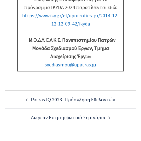
πρόγραμμα ΙΚΥDA 2024 παρατίθενται εδώ:
https://www.iky.gr/el/upotrofies-gr/2014-12-
12-12-09-42/ikyda
Μ.Ο.Δ.Υ. Ε.Λ.Κ.Ε. Πανεπιστημίου Πατρών
Μονάδα Σχεδιασμού Έργων, Τμήμα
Διαχείρισης Έργω
ν
sxediasmou@upatras.gr
Post
Patras IQ 2023_Πρόσκληση Εθελοντών
navigation
Δωρεάν Επιμορφωτικά Σεμινάρια