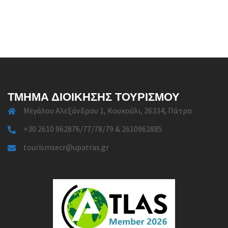
ΤΜΉΜΑ ΔΙΟΊΚΗΣΗΣ ΤΟΥΡΙΣΜΟΎ
Μεγάλου Αλεξάνδρου 1, Κουκούλι, 26334, Πάτρα
+30 2610 962876/77/78/79 & 2610962885
tourismsecr@upatras.gr