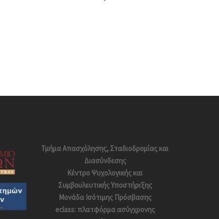
Τμήμα Απασχόλησης, Σταδιοδρομίας και
Διασύνδεσης
Κέντρο Ψυχολογικής και
Συμβουλευτικής Υποστήριξης
Μονάδα Ισότιμης Πρόσβασης
eclass: πλατφόρμα ασύγχρονης