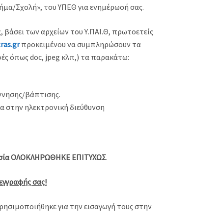
ήμα/Σχολή», του ΥΠΕΘ για ενημέρωσή σας.
ς, βάσει των αρχείων του Υ.ΠΑΙ.Θ, πρωτοετείς
ras.gr
προκειμένου να συμπληρώσουν τα
ές όπως doc, jpeg κλπ,) τα παρακάτω:
έννησης/βάπτισης.
σα στην ηλεκτρονική διεύθυνση
ασία ΟΛΟΚΛΗΡΩΘΗΚΕ ΕΠΙΤΥΧΩΣ
.
εγγραφής σας!
ρησιμοποιήθηκε για την εισαγωγή τους στην