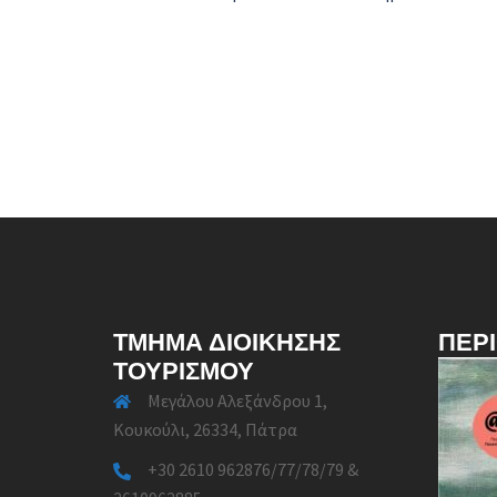
ΤΜΉΜΑ ΔΙΟΊΚΗΣΗΣ
ΠΕΡ
ΤΟΥΡΙΣΜΟΎ
Μεγάλου Αλεξάνδρου 1,
Κουκούλι, 26334, Πάτρα
+30 2610 962876/77/78/79 &