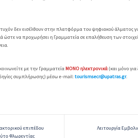
υ τυχόν δεν εισέλθουν στην πλατφόρμα του ψηφιακού άλματος 
ά ώστε να προχωρήσει η Γραμματεία σε επαλήθευση των στοιχείω
εια.
ικοινωνείτε με την Γραμματεία
ΜΟΝΟ ηλεκτρονικά
(και μόνο γι
οδηγίες συμπλήρωσης) μέσω e-mail:
tourismsecr@upatras.gr
.
ακτορικού επιπέδου
Λειτουργία Εμβολ
ούτο Φλωρεντίας