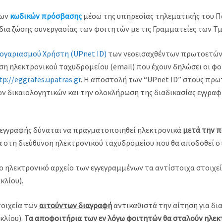
των
κωδικών πρόσβασης
μέσω της υπηρεσίας τηλεματικής του Π
 δια ζώσης συνεργασίας των φοιτητών με τις Γραμματείες των Τ
ογαριασμού Χρήστη (UPnet ID)
των νεοεισαχθέντων πρωτοετών φ
ση ηλεκτρονικού ταχυδρομείου (email) που έχουν δηλώσει οι φο
tp://eggrafes.upatras.gr
. Η αποστολή των “UPnet ID” στους πρω
ων δικαιολογητικών και την ολοκλήρωση της διαδικασίας εγγρα
 εγγραφής δύναται να πραγματοποιηθεί ηλεκτρονικά
μετά την 
 στη διεύθυνση ηλεκτρονικού ταχυδρομείου που θα αποδοθεί σ
ο ηλεκτρονικό αρχείο των εγγεγραμμένων τα αντίστοιχα στοιχε
κλίου).
τοιχεία των
αιτούντων διαγραφή
αντικαθιστά την αίτηση για δι
κλίου).
Τα αποφοιτήρια των εν λόγω φοιτητών θα σταλούν ηλεκ