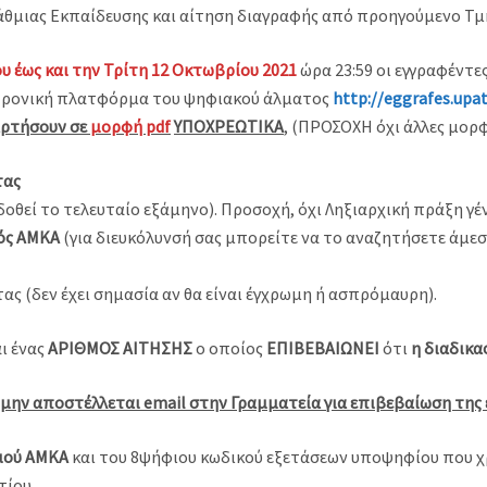
άθμιας Εκπαίδευσης και αίτηση διαγραφής από προηγούμενο Τμ
υ έως και την Τρίτη 12 Οκτωβρίου 2021
ώρα 23:59 οι εγγραφέντε
κτρονική πλατφόρμα του ψηφιακού άλματος
http://eggrafes.upat
αρτήσουν σε
μορφή pdf
ΥΠΟΧΡΕΩΤΙΚΑ
, (ΠΡΟΣΟΧΗ όχι άλλες μορφ
τας
κδοθεί το τελευταίο εξάμηνο). Προσοχή, όχι Ληξιαρχική πράξη γ
ός ΑΜΚΑ
(για διευκόλυνσή σας μπορείτε να το αναζητήσετε άμε
ς (δεν έχει σημασία αν θα είναι έγχρωμη ή ασπρόμαυρη).
ι ένας
ΑΡΙΘΜΟΣ ΑΙΤΗΣΗΣ
ο οποίος
ΕΠΙΒΕΒΑΙΩΝΕΙ
ότι
η διαδικ
 μην αποστέλλεται email στην Γραμματεία για επιβεβαίωση της 
μού ΑΜΚΑ
και του 8ψήφιου κωδικού εξετάσεων υποψηφίου που χ
τίου.