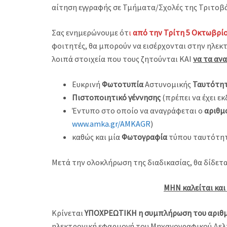
αίτηση εγγραφής σε Τμήματα/Σχολές της Τριτοβ
Σας ενημερώνουμε ότ
ι
από την Τρίτη 5 Οκτωβρίο
φοιτητές, θα μπορούν να εισέρχονται στην ηλε
λοιπά στοιχεία που τους ζητούνται KAI
να τα αν
Ευκρινή
Φωτοτυπία
Αστυνομικής
Ταυτότη
Πιστοποιητικό γέννησης
(πρέπει να έχει ε
Έντυπο στο οποίο να αναγράφεται ο
αριθμ
www.amka.gr/AMKAGR
)
καθώς και μία
Φωτογραφία
τύπου ταυτότητα
Μετά την ολοκλήρωση της διαδικασίας, θα δίδετα
ΜΗΝ καλείται και
Κρίνεται
ΥΠΟΧΡΕΩΤΙΚΗ
η συμπλήρωση του αριθ
ηλεκτρονική εφαρμογή του Μηχανογραφικού Δελ