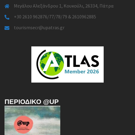
Μεγάλου Αλεξάνδρου 1, Κουκούλι, 26334, Πάτρα
+30 2610 962876/77/78/79 & 2610962885
tourismsecr@upatras.gr
ΠΕΡΙΟΔΙΚΌ @UP