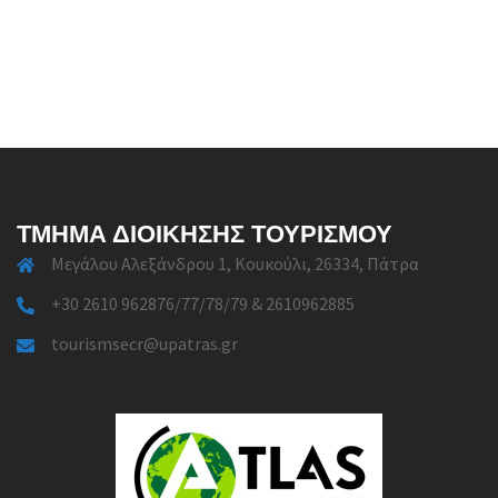
ΤΜΉΜΑ ΔΙΟΊΚΗΣΗΣ ΤΟΥΡΙΣΜΟΎ
Μεγάλου Αλεξάνδρου 1, Κουκούλι, 26334, Πάτρα
+30 2610 962876/77/78/79 & 2610962885
tourismsecr@upatras.gr