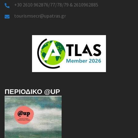
+30 2610 962876/77/78/79 & 2610962885
tourismsecr@upatras.gr
ΠΕΡΙΟΔΙΚΌ @UP