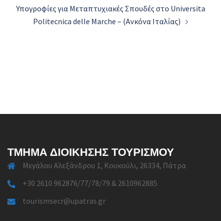
Υπογροφίες για Μεταπτυχιακές Σπουδές στο Universita
Politecnica delle Marche – (Ανκόνα Ιταλίας)
ΤΜΉΜΑ ΔΙΟΊΚΗΣΗΣ ΤΟΥΡΙΣΜΟΎ
Μεγάλου Αλεξάνδρου 1, Κουκούλι, 26334, Πάτρα
+30 2610 962876/77/78/79 & 2610962885
tourismsecr@upatras.gr