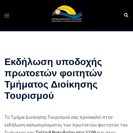
Skip
to
Sear
Toggle
content
menu
Εκδήλωση υποδοχής
πρωτοετών φοιτητών
Τμήματος Διοίκησης
Τουρισμού
Το Τμήμα Διοίκησης Τουρισμού σας προσκαλεί στην
εκδήλωση καλωσορίσματος των πρωτοετών φοιτητών του
Τμήματος την
Τρίτη 9 Νοεμβρίου στις 12.00 μ.μ.
στην