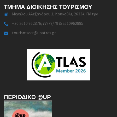
ΤΜΉΜΑ ΔΙΟΊΚΗΣΗΣ ΤΟΥΡΙΣΜΟΎ
Μεγάλου Αλεξάνδρου 1, Κουκούλι, 26334, Πάτρα
+30 2610 962876/77/78/79 & 2610962885
tourismsecr@upatras.gr
ΠΕΡΙΟΔΙΚΌ @UP