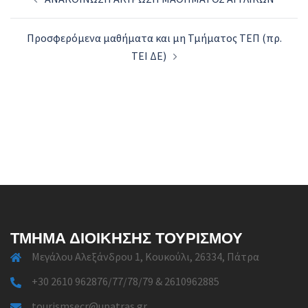
navigation
Προσφερόμενα μαθήματα και μη Τμήματος ΤΕΠ (πρ.
ΤΕΙ ΔΕ)
ΤΜΉΜΑ ΔΙΟΊΚΗΣΗΣ ΤΟΥΡΙΣΜΟΎ
Μεγάλου Αλεξάνδρου 1, Κουκούλι, 26334, Πάτρα
+30 2610 962876/77/78/79 & 2610962885
tourismsecr@upatras.gr