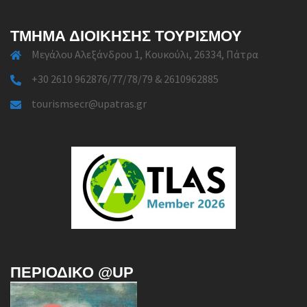
ΤΜΉΜΑ ΔΙΟΊΚΗΣΗΣ ΤΟΥΡΙΣΜΟΎ
Μεγάλου Αλεξάνδρου 1, Κουκούλι, 26334, Πάτρα
+30 2610 962876/77/78/79 & 2610962885
tourismsecr@upatras.gr
ΠΕΡΙΟΔΙΚΌ @UP