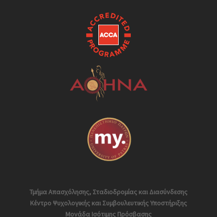
Τμήμα Απασχόλησης, Σταδιοδρομίας και Διασύνδεσης
Κέντρο Ψυχολογικής και Συμβουλευτικής Υποστήριξης
Μονάδα Ισότιμης Πρόσβασης