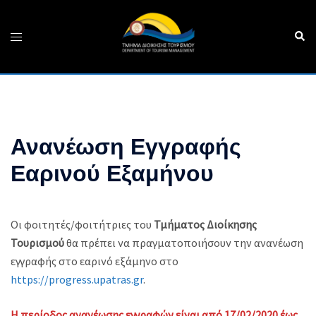
Skip
to
Sear
Toggle
content
menu
Ανανέωση Εγγραφής
Εαρινού Εξαμήνου
Οι φοιτητές/φοιτήτριες του
Τμήματος Διοίκησης
Τουρισμού
θα πρέπει να πραγματοποιήσουν την ανανέωση
εγγραφής στο εαρινό εξάμηνο στο
https://progress.upatras.gr
.
Η περίοδος ανανέωσης εγγραφών είναι από 17/02/2020 έως